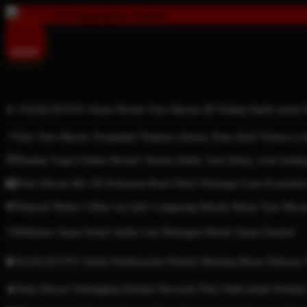
FREE
US Shipping for Orders
$70+
SHOP
✈️ OSAKATOTO Akses Resmi Toto Macau 4D Paling Stabil untuk P
📌Info Toto Macau Terupdate! Putaran Akurat, Pola Aktif Terbaca Le
💯Bandar Togel Online Resmi! Sistem Stabil, Anti Delay, Anti Settin
🎰Toto Macau 4D–5D Keluaran Real-Time! Peluang Cuan Konsisten 
💸Deposit Mulai 5 Ribu via Qris! Langsung Masuk Menu Toto Maca
⚡Withdraw Super Kilat! Saldo Cair Hitungan Menit Tanpa Drama!
🔒OSAKATOTO Jamin Pembayaran Penuh! Menang Besar Dibayar T
🔥Data Macau Terlengkap Harian! Bocoran Pola Valid untuk Pemain 