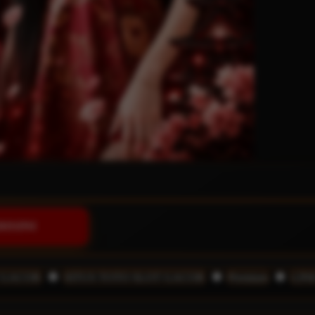
DISINI
 GACOR
SITUS TOTO SLOT GACOR
Premium
LIN