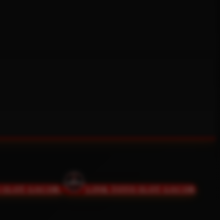
O SLOT GACOR
LINK TOTO SLOT GACOR