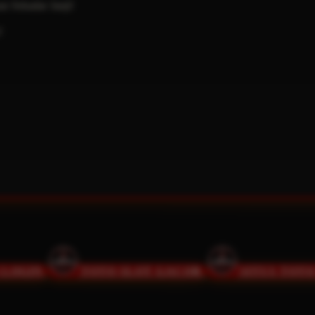
n Sekadar Janji!
!
 LOGIN
TOTO SLOT GACOR
SITUS TOT